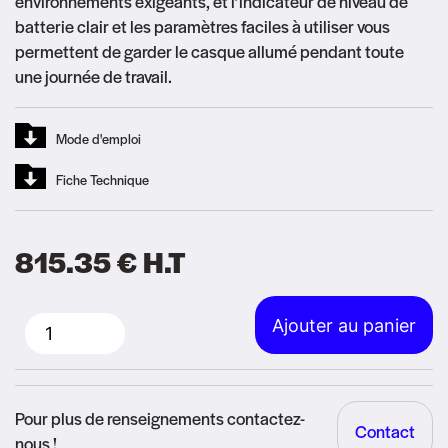
environnements exigeants, et l’indicateur de niveau de
batterie clair et les paramètres faciles à utiliser vous
permettent de garder le casque allumé pendant toute
une journée de travail.
Mode d'emploi
Fiche Technique
815.35
€
H.T
Alternative:
Ajouter au panier
quantité
de
3M
Pour plus de renseignements contactez-
Contact
Safety
nous !