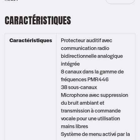
Casque
3M
CARACTÉRISTIQUES
Peltor
LiteCom
Protection
Caractéristiques
Protecteur auditif avec
auditive
communication radio
bidirectionnelle analogique
intégrée
8 canaux dans la gamme de
fréquences PMR446
38 sous-canaux
Microphone avec suppression
du bruit ambiant et
transmission à commande
vocale pour une utilisation
mains libres
Système de menu activé par la