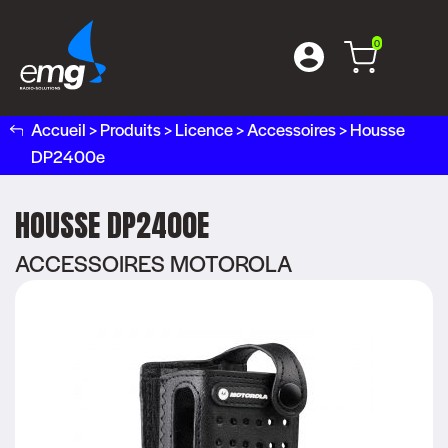
0
Accueil
>
Produits
>
Licence
>
Accessoires
>
Housse
DP2400e
HOUSSE DP2400E
ACCESSOIRES MOTOROLA