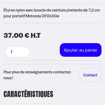
Étui en nylon avec boucle de ceinture pivotante de 7,2 cm
pour portatif Motorola DP2400e
37.00
€
H.T
Alternative:
Ajouter au panier
quantité
de
Housse
Pour plus de renseignements contactez-
Contact
DP2400e
nous !
CARACTÉRISTIQUES