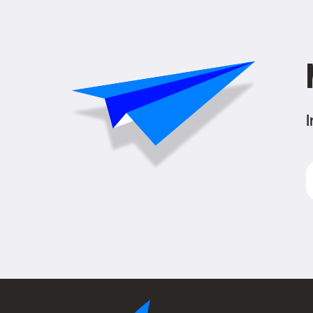
I
E
m
A
(