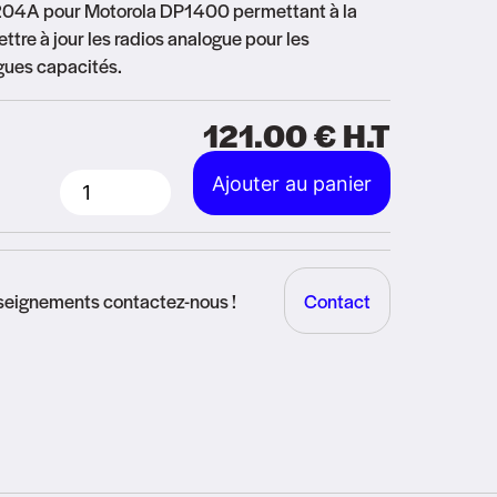
204A pour Motorola DP1400 permettant à la
ttre à jour les radios analogue pour les
gues capacités.
121.00
€
H.T
Alternative:
Ajouter au panier
quantité
de
Licence
nseignements contactez-nous !
Contact
Analogique
/
Numérique
DP1400