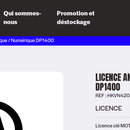
Qui sommes-
Promotion et
nous
déstockage
ique / Numérique DP1400
LICENCE A
DP1400
REF : HKVN42
LICENCE
Licence clé MOT