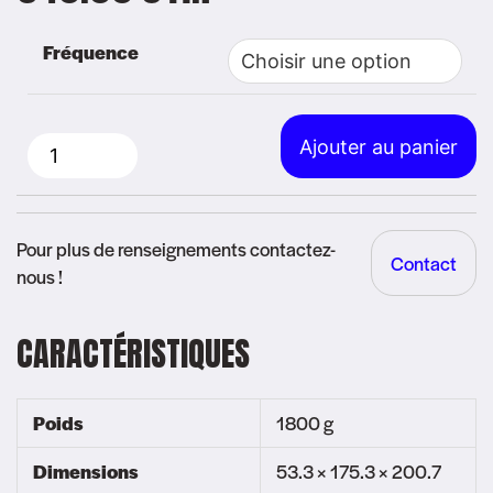
Alternative:
Fréquence
Ajouter au panier
quantité
de
Mobile
Pour plus de renseignements contactez-
Contact
Motorola
nous !
-
DM4400E
CARACTÉRISTIQUES
Poids
1800 g
Dimensions
53.3 × 175.3 × 200.7