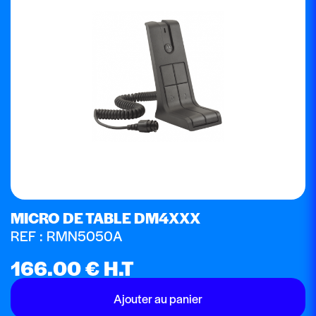
MICRO DE TABLE DM4XXX
REF : RMN5050A
166.00
€
H.T
Ajouter au panier