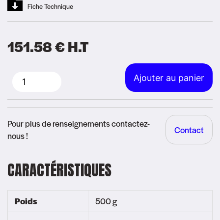
Fiche Technique
151.58
€
H.T
Alternative:
Ajouter au panier
quantité
de
Portatif
Pour plus de renseignements contactez-
Contact
Motorola
nous !
-
T92
CARACTÉRISTIQUES
Poids
500 g