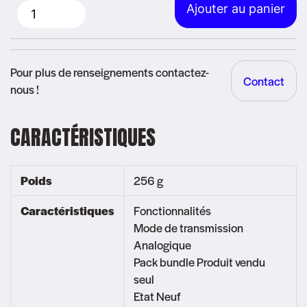
Ajouter au panier
quantité
de
Portatif
Pour plus de renseignements contactez-
Contact
Motorola
nous !
-
XT420
CARACTÉRISTIQUES
Poids
256 g
Caractéristiques
Fonctionnalités
Mode de transmission
Analogique
Pack bundle Produit vendu
seul
Etat Neuf