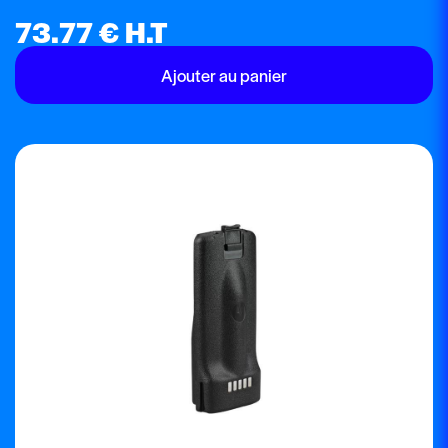
73.77
€
H.T
Ajouter au panier