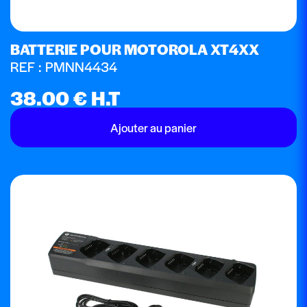
BATTERIE POUR MOTOROLA XT4XX
REF : PMNN4434
38.00
€
H.T
Ajouter au panier