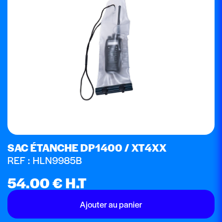
SAC ÉTANCHE DP1400 / XT4XX
REF : HLN9985B
54.00
€
H.T
Ajouter au panier