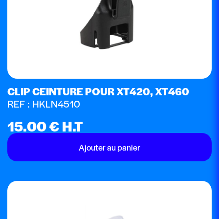
CLIP CEINTURE POUR XT420, XT460
REF : HKLN4510
15.00
€
H.T
Ajouter au panier