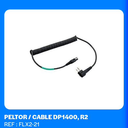
PELTOR / CABLE DP1400, R2
REF : FLX2-21