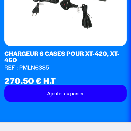
CHARGEUR 6 CASES POUR XT-420, XT-
460
REF : PMLN6385
270.50
€
H.T
Ajouter au panier