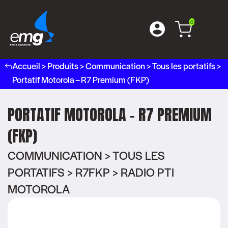
0
Accueil
>
Produits
>
Communication
>
Tous les portatifs
>
Portatif Motorola – R7 Premium (FKP)
PORTATIF MOTOROLA – R7 PREMIUM
(FKP)
COMMUNICATION > TOUS LES
PORTATIFS > R7FKP > RADIO PTI
MOTOROLA