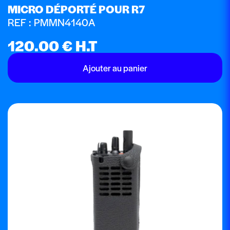
MICRO DÉPORTÉ POUR R7
REF : PMMN4140A
120.00
€
H.T
Ajouter au panier