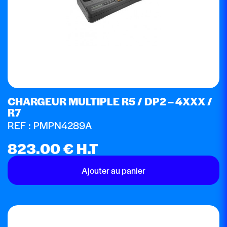
CHARGEUR MULTIPLE R5 / DP2 – 4XXX /
R7
REF : PMPN4289A
823.00
€
H.T
Ajouter au panier