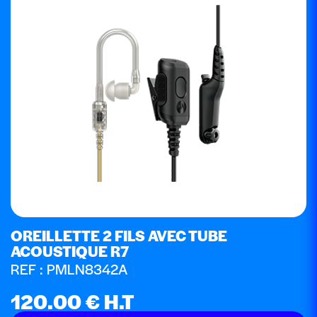
OREILLETTE 2 FILS AVEC TUBE
ACOUSTIQUE R7
REF : PMLN8342A
120.00
€
H.T