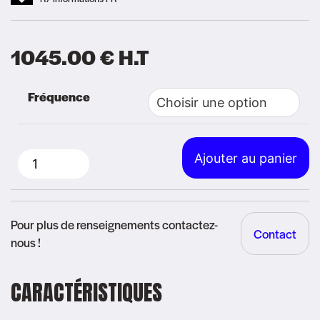
1045.00
€
H.T
Alternative:
Fréquence
Ajouter au panier
quantité
de
Portatif
Pour plus de renseignements contactez-
Contact
Motorola
nous !
-
R7
CARACTÉRISTIQUES
Premium
(FKP)