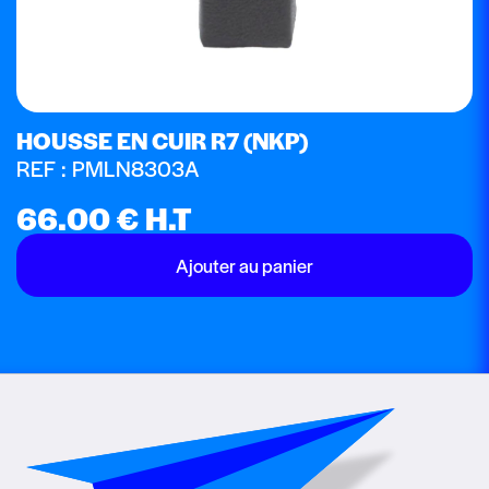
HOUSSE EN CUIR R7 (NKP)
REF : PMLN8303A
66.00
€
H.T
Ajouter au panier